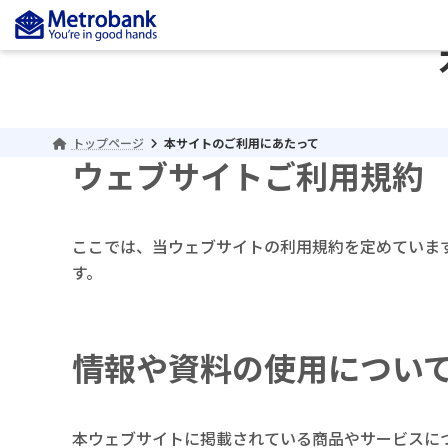
コ
ナ
ン
ビ
テ
ゲ
ン
ー
ツ
シ
へ
ョ
トップページ
本サイトのご利用にあたって
ス
ン
ウェブサイトご利用規約
キ
に
ッ
移
プ
動
ここでは、当ウェブサイトの利用規約を定めていま
す。
情報や資料の使用につい
本ウェブサイトに掲載されている商品やサービスに