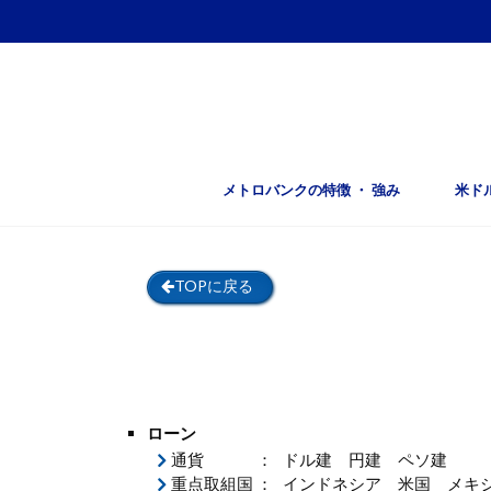
メトロバンクの特徴 ・ 強み
米ド
TOPに戻る
ローン
通貨
：
ドル建 円建 ペソ建
重点取組国
：
インドネシア 米国 メキ