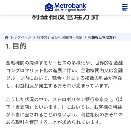
コ
ナ
ン
ビ
MENU
利益相反管理方針
テ
ゲ
ン
ー
ツ
シ
へ
ョ
トップページ
各種方針及び利用規約・規定
利益相反管理方針
ス
ン
キ
に
目的
ッ
移
プ
動
金融機関の提供するサービスの多様化や、世界的な金融
コングロマリット化の進展に伴い、金融機関内又は金融
グループ内において、競合・対立する複数の利益が存在
し、利益相反が発生するおそれが高まっています。
こうした状況の中で、メトロポリタン銀行東京支店（以
下「当支店」といいます。）においても、お客様の利益
が不当に害されることのないよう、利益相反のおそれの
ある取引を管理することが求められています。