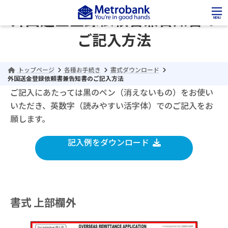
コ
ナ
ン
ビ
外国送金登録依頼書兼告知書の
MENU
テ
ゲ
ン
ー
ご記入方法
ツ
シ
へ
ョ
ス
ン
トップページ
各種お手続き
書式ダウンロード
キ
に
外国送金登録依頼書兼告知書のご記入方法
ッ
移
ご記入にあたっては黒のペン（消えないもの）をお使い
プ
動
いただき、英数字（読みやすい活字体）でのご記入をお
願します。
記入例をダウンロード
書式 上部欄外