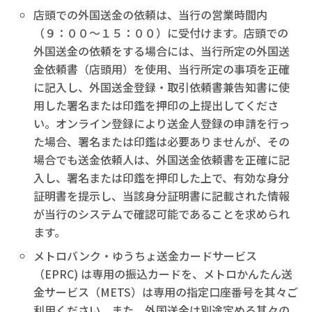
店頭での外国送金の依頼は、当行の営業時間内
（９：００～１５：００）に受付けます。店頭での
外国送金の依頼をする場合には、当行所定の外国送
金依頼書（店頭用）を使用、当行所定の事項を正確
に記入し、外国送金登録・取引依頼書兼告知書に使
用した署名または印鑑を押印の上提出してくださ
い。オンライン登録により送金人登録の申請を行っ
た場合、署名または印鑑は必要ありませんが、その
場合でも送金依頼人は、外国送金依頼書を正確に記
入し、署名または印鑑を押印した上で、有効な身分
証明書を提示し、当該身分証明書に記載された情報
が当行のシステムで確認可能であることを求められ
ます。
メトロバンク・ゆうちょ送金カードサービス
（EPRC) は専用の振込カードを、メトロかんたん送
金サービス（METS）は専用の指定口座番号を其々ご
利用ください。また、外国送金は別途定める其々の