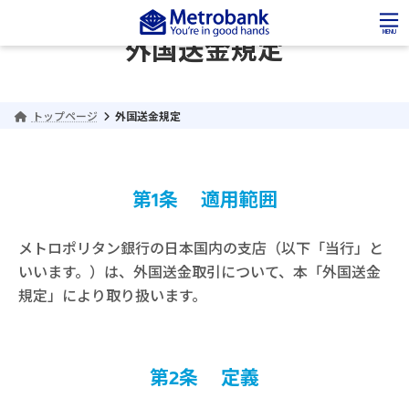
コ
ナ
ン
ビ
MENU
外国送金規定
テ
ゲ
ン
ー
ツ
シ
へ
ョ
トップページ
外国送金規定
ス
ン
キ
に
ッ
移
プ
動
第1条 適用範囲
メトロポリタン銀行の日本国内の支店（以下「当行」と
いいます。）は、外国送金取引について、本「外国送金
規定」により取り扱います。
第2条 定義