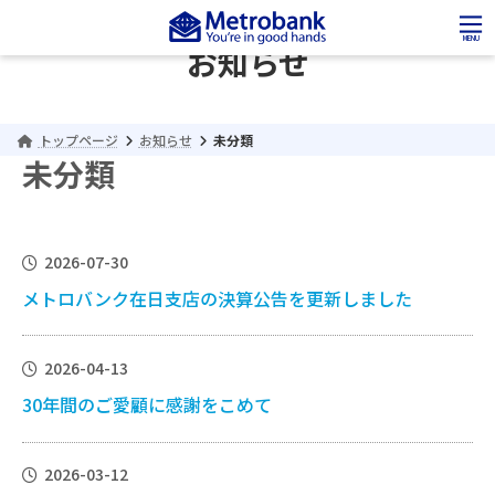
コ
ナ
ン
ビ
MENU
お知らせ
テ
ゲ
ン
ー
ツ
シ
へ
ョ
トップページ
お知らせ
未分類
ス
ン
キ
に
未分類
ッ
移
プ
動
2026-07-30
メトロバンク在日支店の決算公告を更新しました
2026-04-13
30年間のご愛顧に感謝をこめて
2026-03-12