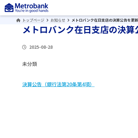
コ
ナ
ン
ビ
テ
ゲ
トップページ
お知らせ
メトロバンク在日支店の決算公告を更
ン
ー
メトロバンク在日支店の決算
ツ
シ
へ
ョ
2025-08-28
ス
ン
キ
に
ッ
移
未分類
プ
動
決算公告（銀行法第20条第4項）